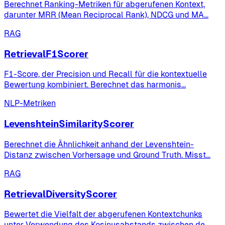
Berechnet Ranking-Metriken für abgerufenen Kontext,
darunter MRR (Mean Reciprocal Rank), NDCG und MA
...
RAG
RetrievalF1Scorer
F1-Score, der Precision und Recall für die kontextuelle
Bewertung kombiniert. Berechnet das harmonis
...
NLP-Metriken
LevenshteinSimilarityScorer
Berechnet die Ähnlichkeit anhand der Levenshtein-
Distanz zwischen Vorhersage und Ground Truth. Misst
...
RAG
RetrievalDiversityScorer
Bewertet die Vielfalt der abgerufenen Kontextchunks
unter Verwendung des Kosinusabstands zwischen de
...