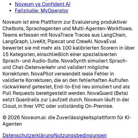
Noveum vs Confident AI
Fallstudie: MyOperator
Noveum ist eine Plattform zur Evaluierung produktiver
Chatbots, Sprachagenten und Multi-Agenten-Workflows.
Teams erfassen mit NovaTrace Traces aus LangChain,
LangGraph, LiveKit, Pipecat und CrewAI. NovaEval
bewertet sie mit mehr als 100 kalibrierten Scorern in über
15 Kategorien, einschließlich einer spezialisierten
Sprach- und Audio-Suite. NovaSynth simuliert Sprach-
und Chat-Datenverkehr und validiert mögliche
Korrekturen. NovaPilot verwandelt reale Fehler in
validierte Korrekturen, die an den fehlerhaften Aufrufen
rückwirkend getestet, End-to-End neu simuliert und als
Pull Requests bereitgestellt werden. NovaGuard (Beta)
setzt Guardrails zur Laufzeit durch. Noveum läuft in der
Cloud, in Ihrer VPC oder vollständig On-Premise.
©
2026
Noveum.ai:
die Zuverlässigkeitsplattform für KI-
Agenten
Datenschutzerklärung
Nutzungsbedingungen