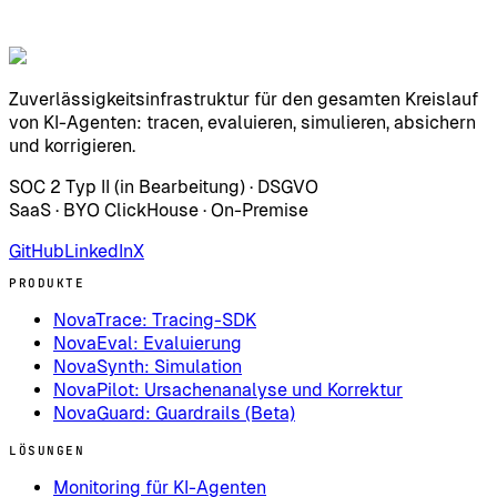
Zuverlässigkeitsinfrastruktur für den gesamten Kreislauf
von KI-Agenten: tracen, evaluieren, simulieren, absichern
und korrigieren.
SOC 2 Typ II (in Bearbeitung) · DSGVO
SaaS · BYO ClickHouse · On-Premise
GitHub
LinkedIn
X
PRODUKTE
NovaTrace: Tracing-SDK
NovaEval: Evaluierung
NovaSynth: Simulation
NovaPilot: Ursachenanalyse und Korrektur
NovaGuard: Guardrails (Beta)
LÖSUNGEN
Monitoring für KI-Agenten