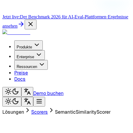
Jetzt live:
Der Benchmark 2026 für AI-Eval-Plattformen
·
Ergebnisse
ansehen
Produkte
Enterprise
Ressourcen
Preise
Docs
Demo buchen
Lösungen
Scorers
SemanticSimilarityScorer