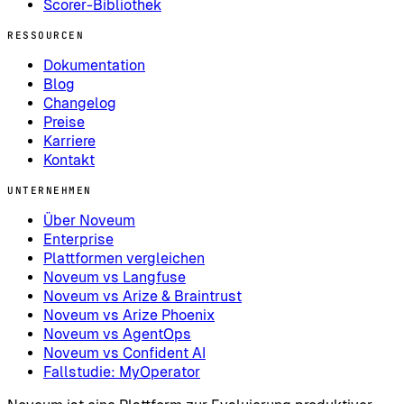
Scorer-Bibliothek
RESSOURCEN
Dokumentation
Blog
Changelog
Preise
Karriere
Kontakt
UNTERNEHMEN
Über Noveum
Enterprise
Plattformen vergleichen
Noveum vs Langfuse
Noveum vs Arize & Braintrust
Noveum vs Arize Phoenix
Noveum vs AgentOps
Noveum vs Confident AI
Fallstudie: MyOperator