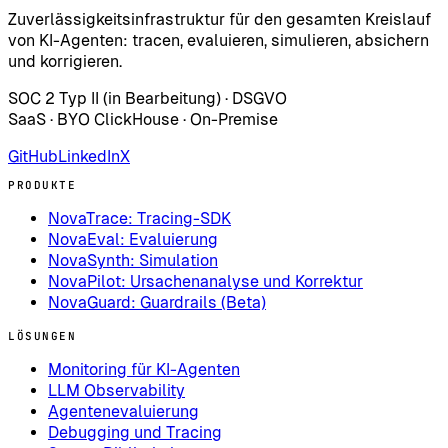
Zuverlässigkeitsinfrastruktur für den gesamten Kreislauf
von KI-Agenten: tracen, evaluieren, simulieren, absichern
und korrigieren.
SOC 2 Typ II (in Bearbeitung) · DSGVO
SaaS · BYO ClickHouse · On-Premise
GitHub
LinkedIn
X
PRODUKTE
NovaTrace: Tracing-SDK
NovaEval: Evaluierung
NovaSynth: Simulation
NovaPilot: Ursachenanalyse und Korrektur
NovaGuard: Guardrails (Beta)
LÖSUNGEN
Monitoring für KI-Agenten
LLM Observability
Agentenevaluierung
Debugging und Tracing