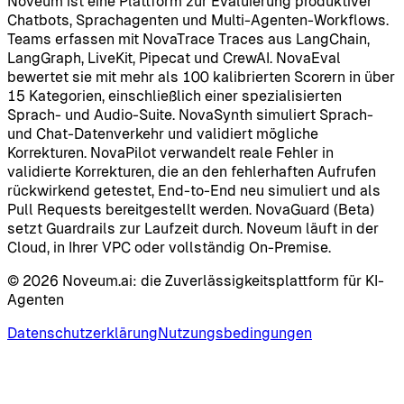
Noveum ist eine Plattform zur Evaluierung produktiver
Chatbots, Sprachagenten und Multi-Agenten-Workflows.
Teams erfassen mit NovaTrace Traces aus LangChain,
LangGraph, LiveKit, Pipecat und CrewAI. NovaEval
bewertet sie mit mehr als 100 kalibrierten Scorern in über
15 Kategorien, einschließlich einer spezialisierten
Sprach- und Audio-Suite. NovaSynth simuliert Sprach-
und Chat-Datenverkehr und validiert mögliche
Korrekturen. NovaPilot verwandelt reale Fehler in
validierte Korrekturen, die an den fehlerhaften Aufrufen
rückwirkend getestet, End-to-End neu simuliert und als
Pull Requests bereitgestellt werden. NovaGuard (Beta)
setzt Guardrails zur Laufzeit durch. Noveum läuft in der
Cloud, in Ihrer VPC oder vollständig On-Premise.
©
2026
Noveum.ai:
die Zuverlässigkeitsplattform für KI-
Agenten
Datenschutzerklärung
Nutzungsbedingungen