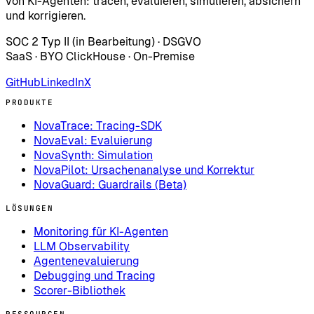
von KI-Agenten: tracen, evaluieren, simulieren, absichern
und korrigieren.
SOC 2 Typ II (in Bearbeitung) · DSGVO
SaaS · BYO ClickHouse · On-Premise
GitHub
LinkedIn
X
PRODUKTE
NovaTrace: Tracing-SDK
NovaEval: Evaluierung
NovaSynth: Simulation
NovaPilot: Ursachenanalyse und Korrektur
NovaGuard: Guardrails (Beta)
LÖSUNGEN
Monitoring für KI-Agenten
LLM Observability
Agentenevaluierung
Debugging und Tracing
Scorer-Bibliothek
RESSOURCEN