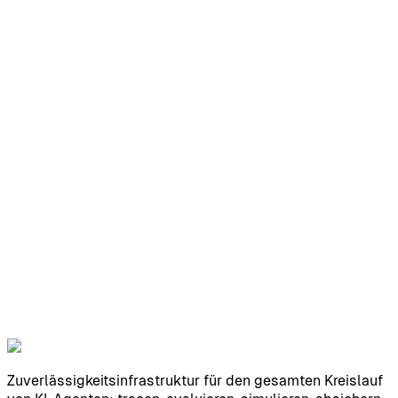
Was kostet Noveum.ai?
Welche Unterstützung steht zur Verfügung?
KI-Agenten-Monitoring
Dokumentation
Preise
Zuverlässigkeitsinfrastruktur für den gesamten Kreislauf