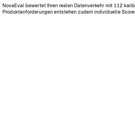
NovaEval bewertet Ihren realen Datenverkehr mit 112 kalibr
Produktanforderungen entstehen zudem individuelle Scorer
112
kalibrierte Scorer
15
Scorer-Kategorien
36
spezialisierte Sprach-Scorer
app.noveum.ai: Eval-Ergebnisse