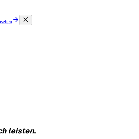
nsehen
ch leisten
.