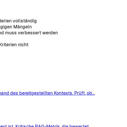
terien vollständig
gfügigen Mängeln
e und muss verbessert werden
riterien nicht
nd des bereitgestellten Kontexts. Prüft, ob
...
xt ist. Kritische RAG-Metrik, die bewertet
...