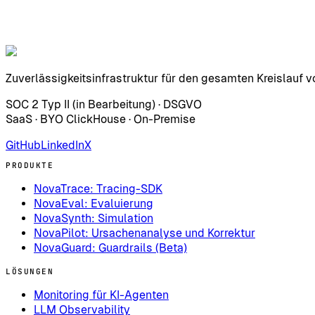
Zuverlässigkeitsinfrastruktur für den gesamten Kreislauf vo
SOC 2 Typ II (in Bearbeitung) · DSGVO
SaaS · BYO ClickHouse · On-Premise
GitHub
LinkedIn
X
PRODUKTE
NovaTrace: Tracing-SDK
NovaEval: Evaluierung
NovaSynth: Simulation
NovaPilot: Ursachenanalyse und Korrektur
NovaGuard: Guardrails (Beta)
LÖSUNGEN
Monitoring für KI-Agenten
LLM Observability