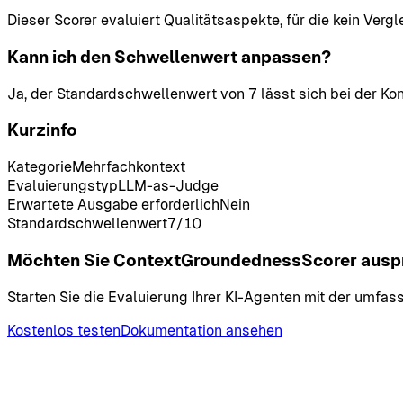
Dieser Scorer evaluiert Qualitätsaspekte, für die kein Verg
Kann ich den Schwellenwert anpassen?
Ja, der Standardschwellenwert von 7 lässt sich bei der Ko
Kurzinfo
Kategorie
Mehrfachkontext
Evaluierungstyp
LLM-as-Judge
Erwartete Ausgabe erforderlich
Nein
Standardschwellenwert
7
/10
Möchten Sie ContextGroundednessScorer ausp
Starten Sie die Evaluierung Ihrer KI-Agenten mit der umfa
Kostenlos testen
Dokumentation ansehen