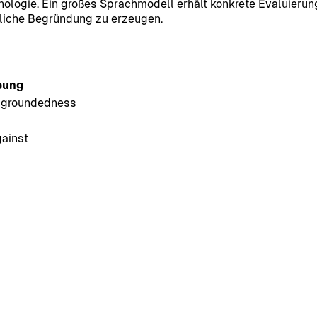
logie. Ein großes Sprachmodell erhält konkrete Evaluierung
hrliche Begründung zu erzeugen.
bung
r groundedness
gainst