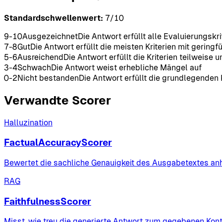
Standardschwellenwert:
7
/10
9-10
Ausgezeichnet
Die Antwort erfüllt alle Evaluierungskri
7-8
Gut
Die Antwort erfüllt die meisten Kriterien mit gerin
5-6
Ausreichend
Die Antwort erfüllt die Kriterien teilweis
3-4
Schwach
Die Antwort weist erhebliche Mängel auf
0-2
Nicht bestanden
Die Antwort erfüllt die grundlegenden K
Verwandte Scorer
Halluzination
FactualAccuracyScorer
Bewertet die sachliche Genauigkeit des Ausgabetextes anha
RAG
FaithfulnessScorer
Misst, wie treu die generierte Antwort zum gegebenen Konte