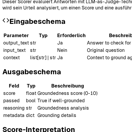
Dieser Scorer evaluiert Antworten mit LLM-as-Judge-Techno
wird sein Urteil analysiert, um einen Score und eine ausfü
Eingabeschema
Parameter
Typ
Erforderlich
Beschrei
output_text
str
Ja
Answer to check fo
input_text
str
Nein
Original question
context
list[str] | str
Ja
Context to ground a
Ausgabeschema
Feld
Typ
Beschreibung
score
float
Groundedness score (0-10)
passed
bool
True if well-grounded
reasoning
str
Groundedness analysis
metadata
dict
Grounding details
Score-Interpretation