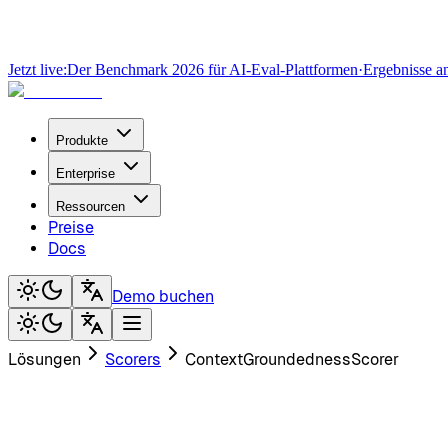
Jetzt live:
Der Benchmark 2026 für AI-Eval-Plattformen
·
Ergebnisse a
Produkte
Enterprise
Ressourcen
Preise
Docs
Demo buchen
Lösungen
Scorers
ContextGroundednessScorer